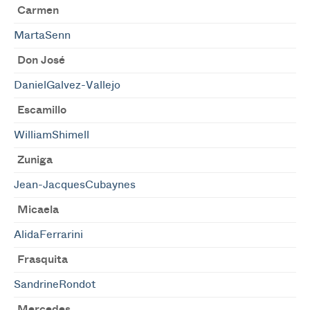
Carmen
MartaSenn
Don José
DanielGalvez-Vallejo
Escamillo
WilliamShimell
Zuniga
Jean-JacquesCubaynes
Micaela
AlidaFerrarini
Frasquita
SandrineRondot
Mercedes