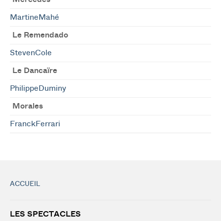
MartineMahé
Le Remendado
StevenCole
Le Dancaïre
PhilippeDuminy
Morales
FranckFerrari
ACCUEIL
LES SPECTACLES