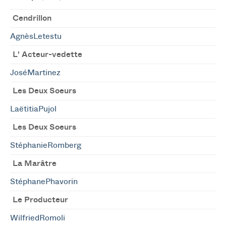
Cendrillon
AgnèsLetestu
L' Acteur-vedette
JoséMartinez
Les Deux Soeurs
LaëtitiaPujol
Les Deux Soeurs
StéphanieRomberg
La Marâtre
StéphanePhavorin
Le Producteur
WilfriedRomoli