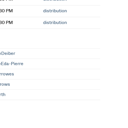
:30 PM
distribution
:30 PM
distribution
eDeiber
eEda-Pierre
rrowes
rrows
rth