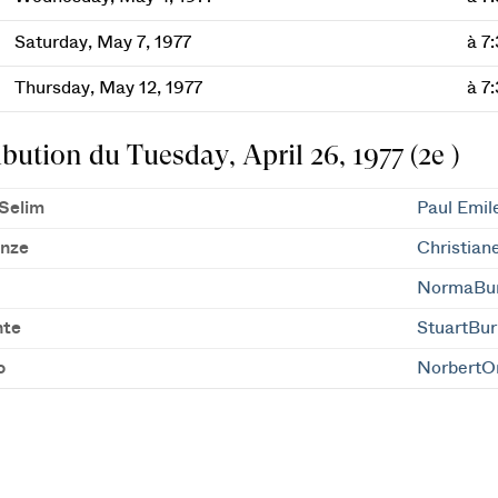
Saturday, May 7, 1977
à 7
Thursday, May 12, 1977
à 7
ibution du Tuesday, April 26, 1977 (2e )
Selim
Paul Emil
nze
Christian
NormaBu
nte
StuartBu
o
NorbertO