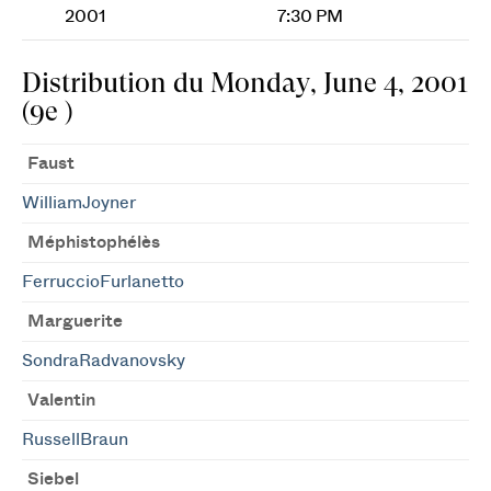
2001
7:30 PM
Distribution du Monday, June 4, 2001
(9e )
Faust
WilliamJoyner
Méphistophélès
FerruccioFurlanetto
Marguerite
SondraRadvanovsky
Valentin
RussellBraun
Siebel