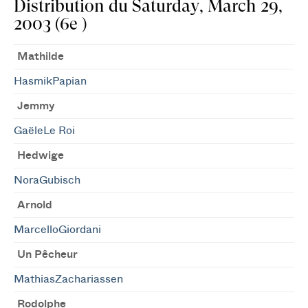
Distribution du Saturday, March 29,
2003 (6e )
Mathilde
HasmikPapian
Jemmy
GaëleLe Roi
Hedwige
NoraGubisch
Arnold
MarcelloGiordani
Un Pêcheur
MathiasZachariassen
Rodolphe