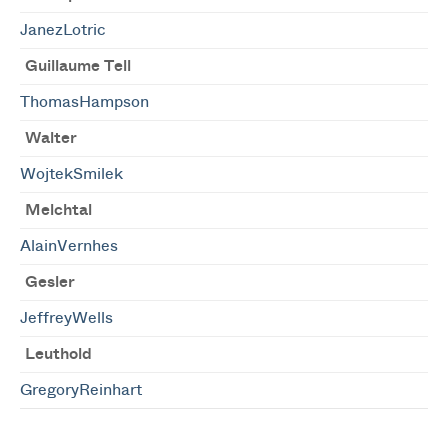
JanezLotric
Guillaume Tell
ThomasHampson
Walter
WojtekSmilek
Melchtal
AlainVernhes
Gesler
JeffreyWells
Leuthold
GregoryReinhart