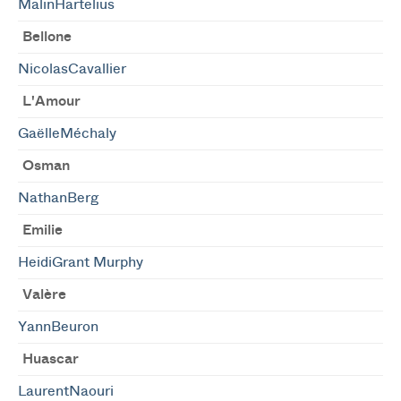
MalinHartelius
Bellone
NicolasCavallier
L'Amour
GaëlleMéchaly
Osman
NathanBerg
Emilie
HeidiGrant Murphy
Valère
YannBeuron
Huascar
LaurentNaouri