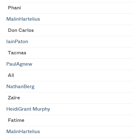
Phani
MalinHartelius
Don Carlos
IainPaton
Tacmas
PaulAgnew
Ali
NathanBerg
Zaïre
HeidiGrant Murphy
Fatime
MalinHartelius