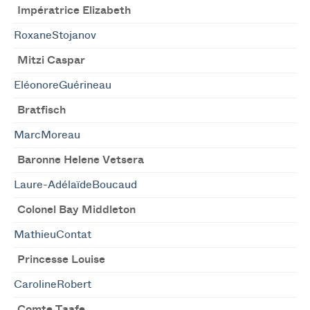
Impératrice Elizabeth
RoxaneStojanov
Mitzi Caspar
EléonoreGuérineau
Bratfisch
MarcMoreau
Baronne Helene Vetsera
Laure-AdélaïdeBoucaud
Colonel Bay Middleton
MathieuContat
Princesse Louise
CarolineRobert
Comte Taafe