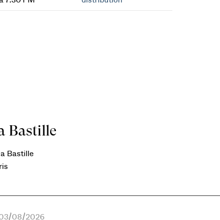
à 7:30 PM
distribution
 Bastille
a Bastille
ris
e 03/08/2026