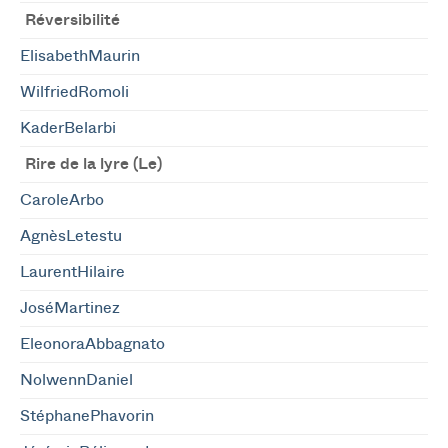
Réversibilité
ElisabethMaurin
WilfriedRomoli
KaderBelarbi
Rire de la lyre (Le)
CaroleArbo
AgnèsLetestu
LaurentHilaire
JoséMartinez
EleonoraAbbagnato
NolwennDaniel
StéphanePhavorin