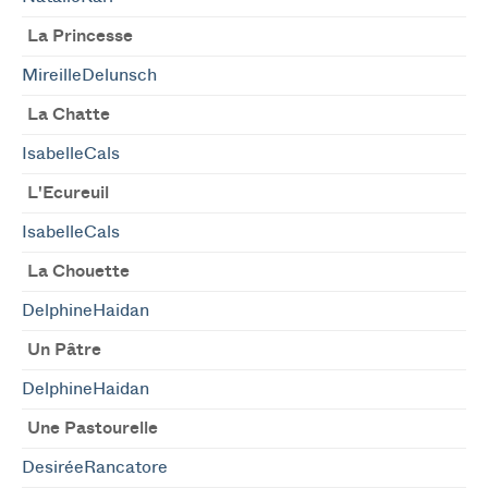
La Princesse
MireilleDelunsch
La Chatte
IsabelleCals
L'Ecureuil
IsabelleCals
La Chouette
DelphineHaidan
Un Pâtre
DelphineHaidan
Une Pastourelle
DesiréeRancatore