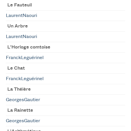
Le Fauteuil
LaurentNaouri
Un Arbre
LaurentNaouri
L'Horloge comtoise
FranckLeguérinel
Le Chat
FranckLeguérinel
La Théière
GeorgesGautier
La Rainette
GeorgesGautier