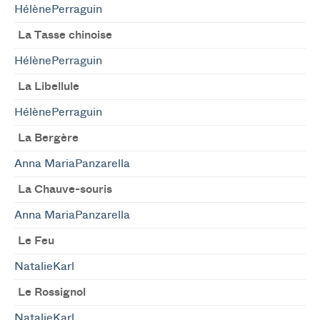
HélènePerraguin
La Tasse chinoise
HélènePerraguin
La Libellule
HélènePerraguin
La Bergère
Anna MariaPanzarella
La Chauve-souris
Anna MariaPanzarella
Le Feu
NatalieKarl
Le Rossignol
NatalieKarl