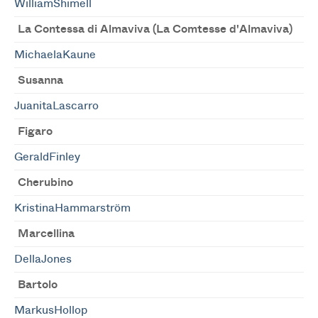
WilliamShimell
La Contessa di Almaviva (La Comtesse d'Almaviva)
MichaelaKaune
Susanna
JuanitaLascarro
Figaro
GeraldFinley
Cherubino
KristinaHammarström
Marcellina
DellaJones
Bartolo
MarkusHollop