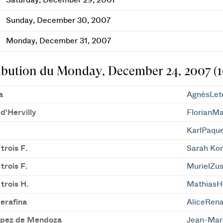
Saturday, December 29, 2007
Sunday, December 30, 2007
Monday, December 31, 2007
ibution du Monday, December 24, 2007 (1
a
AgnèsLet
d'Hervilly
FlorianM
KarlPaque
trois F.
Sarah Ko
trois F.
MurielZu
trois H.
Mathias
erafina
AliceRen
pez de Mendoza
Jean-Mar