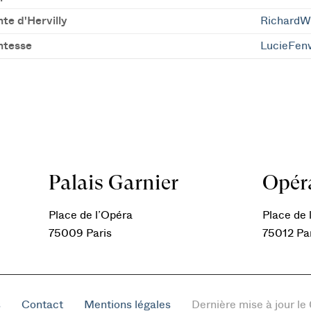
te d'Hervilly
RichardW
mtesse
LucieFen
Palais Garnier
Opéra
Place de l’Opéra
Place de l
75009 Paris
75012 Pa
s
Contact
Mentions légales
Dernière mise à jour l