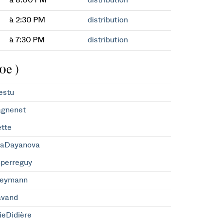
à 8:00 PM
distribution
à 2:30 PM
distribution
à 7:30 PM
distribution
0e )
estu
agnenet
tte
raDayanova
sperreguy
Heymann
avand
ieDidière