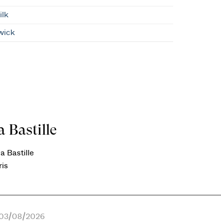
ilk
wick
 Bastille
a Bastille
ris
e 03/08/2026