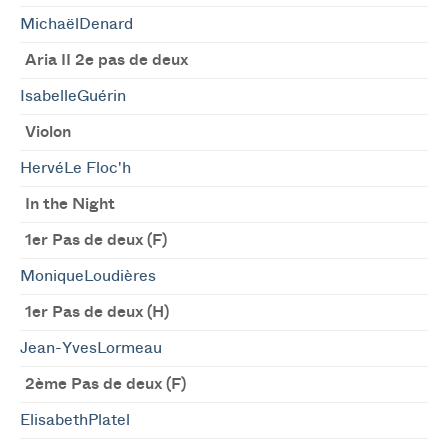
MichaëlDenard
Aria II 2e pas de deux
IsabelleGuérin
Violon
HervéLe Floc'h
In the Night
1er Pas de deux (F)
MoniqueLoudières
1er Pas de deux (H)
Jean-YvesLormeau
2ème Pas de deux (F)
ElisabethPlatel