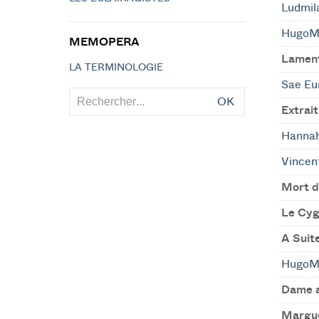
Ludmil
HugoM
MEMOPERA
Lament
LA TERMINOLOGIE
Sae Eu
OK
Extrai
Hannah
Vincent
Mort d
Le Cy
A Suit
HugoM
Dame a
Margue