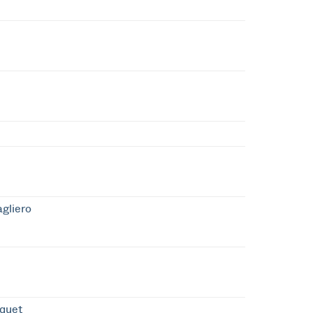
gliero
quet