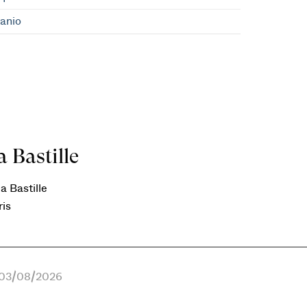
anio
 Bastille
a Bastille
ris
e 03/08/2026