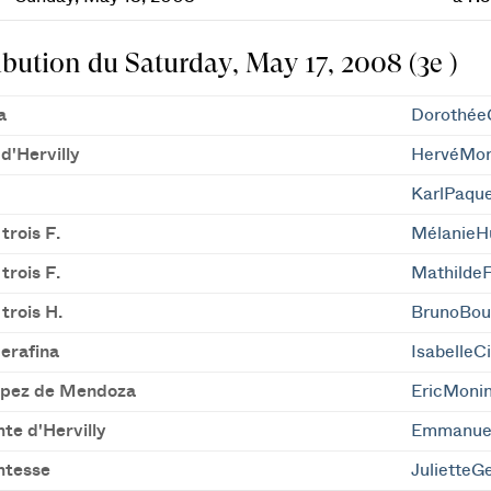
ibution du Saturday, May 17, 2008 (3e )
a
DorothéeG
d'Hervilly
HervéMo
KarlPaque
trois F.
MélanieH
trois F.
Mathilde
trois H.
BrunoBou
erafina
IsabelleC
pez de Mendoza
EricMoni
te d'Hervilly
Emmanue
mtesse
JulietteG