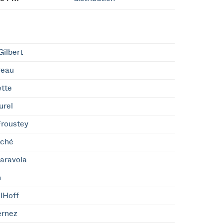
ilbert
reau
tte
urel
Froustey
ché
iaravola
n
lHoff
ernez