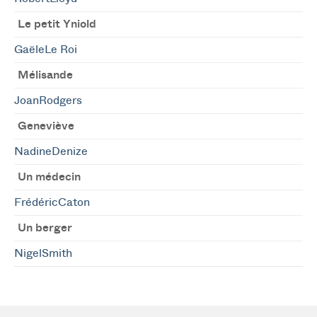
Le petit Yniold
GaëleLe Roi
Mélisande
JoanRodgers
Geneviève
NadineDenize
Un médecin
FrédéricCaton
Un berger
NigelSmith