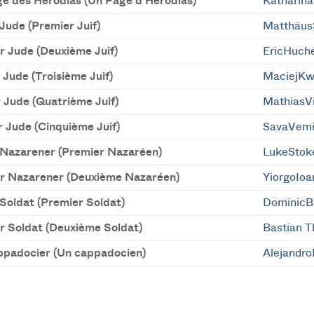
ge des Herodias (Un Page d'Herodias)
Katharin
Jude (Premier Juif)
Matthäus
r Jude (Deuxième Juif)
EricHuch
 Jude (Troisième Juif)
MaciejKw
r Jude (Quatrième Juif)
MathiasVi
r Jude (Cinquième Juif)
SavaVem
 Nazarener (Premier Nazaréen)
LukeStok
r Nazarener (Deuxième Nazaréen)
YiorgoIo
 Soldat (Premier Soldat)
DominicB
r Soldat (Deuxième Soldat)
Bastian 
ppadocier (Un cappadocien)
Alejandro