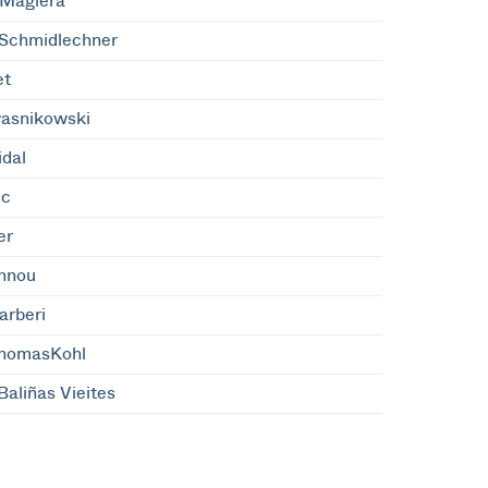
aMagiera
Schmidlechner
et
asnikowski
dal
ic
er
annou
arberi
ThomasKohl
Baliñas Vieites