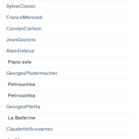
SylvieClavier
FranceMérovak
CarolynCarlson
JeanGuizerix
AlainDebrus
Piano solo
GeorgesPludermacher
Petrouchka
Petrouchka
GeorgesPiletta
La Ballerine
ClaudetteScouarnec