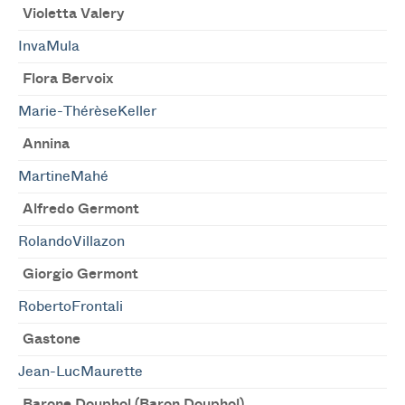
Violetta Valery
InvaMula
Flora Bervoix
Marie-ThérèseKeller
Annina
MartineMahé
Alfredo Germont
RolandoVillazon
Giorgio Germont
RobertoFrontali
Gastone
Jean-LucMaurette
Barone Douphol (Baron Douphol)