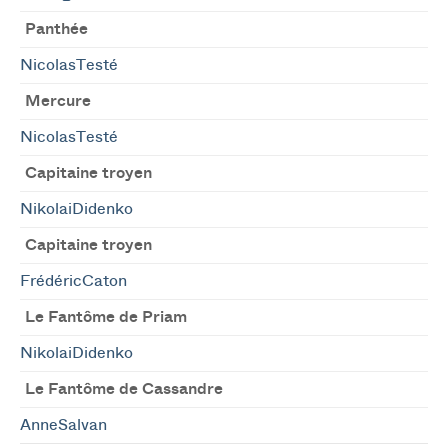
Panthée
NicolasTesté
Mercure
NicolasTesté
Capitaine troyen
NikolaiDidenko
Capitaine troyen
FrédéricCaton
Le Fantôme de Priam
NikolaiDidenko
Le Fantôme de Cassandre
AnneSalvan