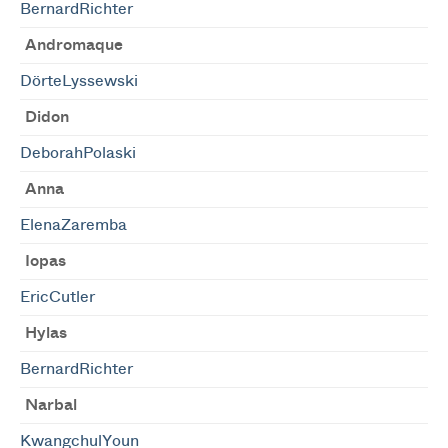
BernardRichter
Andromaque
DörteLyssewski
Didon
DeborahPolaski
Anna
ElenaZaremba
Iopas
EricCutler
Hylas
BernardRichter
Narbal
KwangchulYoun