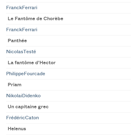
FranckFerrari
Le Fantôme de Chorèbe
FranckFerrari
Panthée
NicolasTesté
La fantôme d'Hector
PhilippeFourcade
Priam
NikolaiDidenko
Un capitaine grec
FrédéricCaton
Helenus