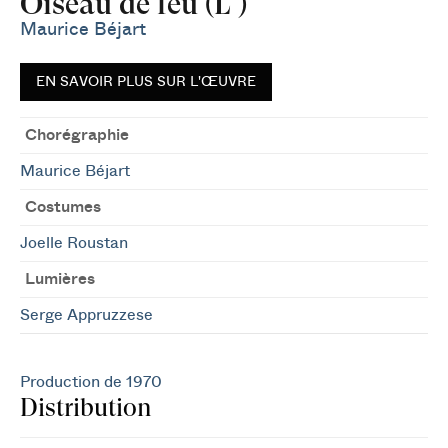
Oiseau de feu (L')
Maurice Béjart
EN SAVOIR PLUS SUR L'ŒUVRE
Chorégraphie
Maurice Béjart
Costumes
Joelle Roustan
Lumières
Serge Appruzzese
Production de 1970
Distribution