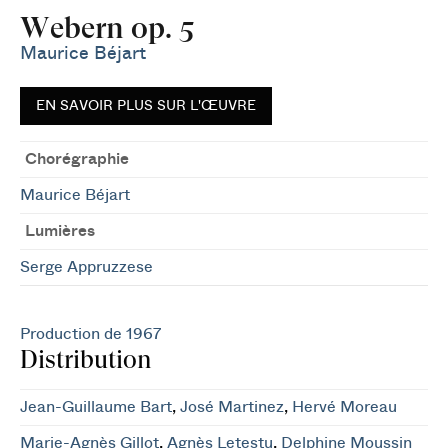
Webern op. 5
Maurice Béjart
EN SAVOIR PLUS SUR L'ŒUVRE
Chorégraphie
Maurice Béjart
Lumières
Serge Appruzzese
Production de 1967
Distribution
Jean-Guillaume Bart
,
José Martinez
,
Hervé Moreau
Marie-Agnès Gillot
,
Agnès Letestu
,
Delphine Moussin