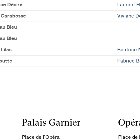
nce Désiré
Laurent Hi
 Carabosse
Viviane D
au Bleu
au Bleu
Lilas
Béatrice 
butte
Fabrice B
Palais Garnier
Opéra
Place de l’Opéra
Place de l