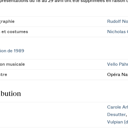
présentations du 18 au 29 avril ont été supprimées en raison
raphie
Rudolf N
 et costumes
Nicholas 
ion de 1989
ion musicale
Vello Päh
tre
Opéra Nat
ibution
Carole Ar
Desutter
Vulpian (d