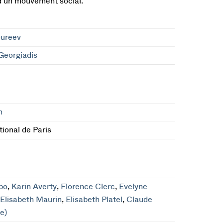
 d'un mouvement social.
oureev
Georgiadis
n
ional de Paris
bo
,
Karin Averty
,
Florence Clerc
,
Evelyne
,
Elisabeth Maurin
,
Elisabeth Platel
,
Claude
e)