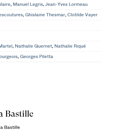
laire
,
Manuel Legris
,
Jean-Yves Lormeau
escoutures
,
Ghislaine Thesmar
,
Clotilde Vayer
Martel
,
Nathalie Quernet
,
Nathalie Riqué
ourgeois
,
Georges Piletta
 Bastille
a Bastille