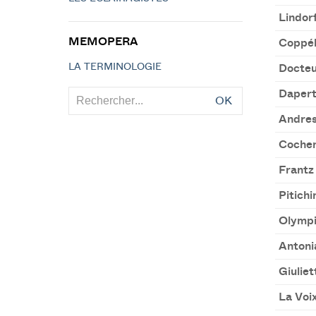
Lindor
MEMOPERA
Coppél
LA TERMINOLOGIE
Docteu
Dapert
OK
Andre
Cochen
Frantz
Pitichi
Olymp
Antoni
Giuliet
La Voi