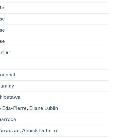
to
se
se
se
rrier
énéchal
Duminy
Chlostawa
e Eda-Pierre
,
Eliane Lublin
Sarroca
Arrauzau
,
Annick Dutertre