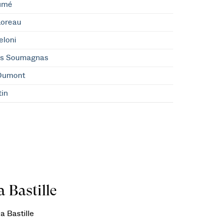
umé
Loreau
eloni
is Soumagnas
Dumont
tin
 Bastille
a Bastille