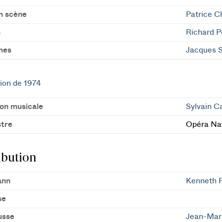
n scène
Patrice C
s
Richard P
mes
Jacques 
ion de 1974
ion musicale
Sylvain C
tre
Opéra Nat
ibution
ann
Kenneth R
se
usse
Jean-Mar