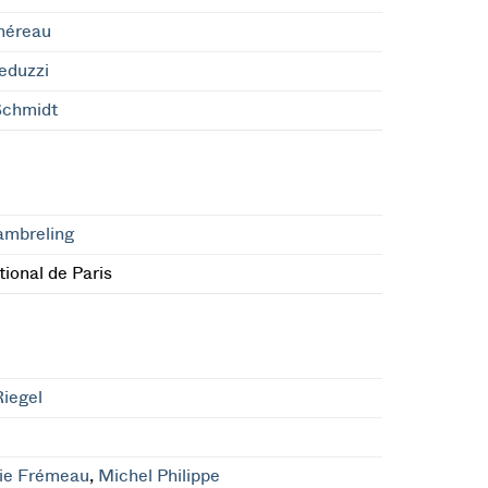
héreau
eduzzi
Schmidt
ambreling
ional de Paris
iegel
ie Frémeau
,
Michel Philippe