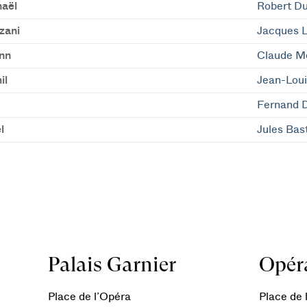
aël
Robert D
zani
Jacques 
nn
Claude M
il
Jean-Lou
Fernand 
l
Jules Bas
Palais Garnier
Opéra
Place de l’Opéra
Place de l