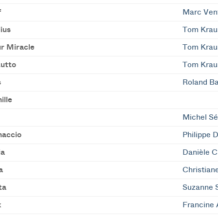
f
Marc Ven
ius
Tom Krau
r Miracle
Tom Krau
utto
Tom Krau
s
Roland Ba
ille
Michel S
naccio
Philippe 
ia
Danièle 
a
Christian
ta
Suzanne 
x
Francine 