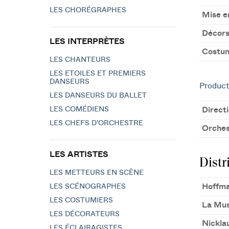
LES CHORÉGRAPHES
Mise e
Décor
LES INTERPRÈTES
Costu
LES CHANTEURS
LES ETOILES ET PREMIERS
DANSEURS
Product
LES DANSEURS DU BALLET
LES COMÉDIENS
Direct
LES CHEFS D'ORCHESTRE
Orches
LES ARTISTES
Distr
LES METTEURS EN SCÈNE
Hoffm
LES SCÉNOGRAPHES
LES COSTUMIERS
La Mu
LES DÉCORATEURS
Nickla
LES ÉCLAIRAGISTES