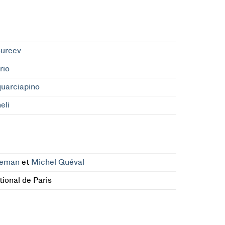
oureev
rio
uarciapino
eli
leman
et
Michel Quéval
ional de Paris