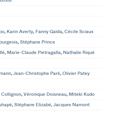
Romoli
bo
,
Karin Averty
,
Fanny Gaïda
,
Cécile Sciaux
ourgeois
,
Stéphane Prince
llé
,
Marie-Claude Pietragalla
,
Nathalie Riqué
rmann
,
Jean-Christophe Paré
,
Olivier Patey
 Collignon
,
Véronique Doisneau
,
Miteki Kudo
uhapé
,
Stéphane Elizabé
,
Jacques Namont