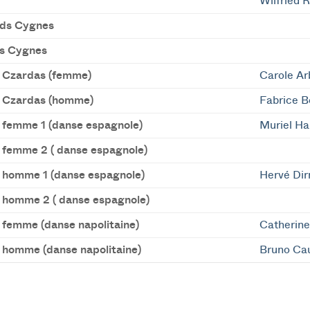
Wilfried 
ds Cygnes
ts Cygnes
e Czardas (femme)
Carole Ar
e Czardas (homme)
Fabrice B
e femme 1 (danse espagnole)
Muriel Ha
e femme 2 ( danse espagnole)
e homme 1 (danse espagnole)
Hervé Di
e homme 2 ( danse espagnole)
e femme (danse napolitaine)
Catherine
e homme (danse napolitaine)
Bruno Ca