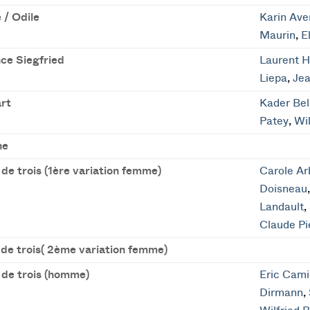
 / Odile
Karin Ave
Maurin
,
E
nce Siegfried
Laurent Hi
Liepa
,
Je
rt
Kader Bel
Patey
,
Wil
ne
de trois (1ère variation femme)
Carole Ar
Doisneau
Landault
,
Claude Pi
 de trois( 2ème variation femme)
 de trois (homme)
Eric Cami
Dirmann
,