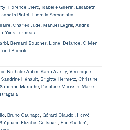
rty
,
Florence Clerc
,
Isabelle Guérin
,
Elisabeth
lisabeth Platel
,
Ludmila Semeniaka
laire
,
Charles Jude
,
Manuel Legris
,
Andris
an-Yves Lormeau
arbi
,
Bernard Boucher
,
Lionel Delanoë
,
Olivier
fried Romoli
bo
,
Nathalie Aubin
,
Karin Averty
,
Véronique
,
Sandrine Hénault
,
Brigitte Hermetz
,
Christine
Sandrine Marache
,
Delphine Moussin
,
Marie-
etragalla
llo
,
Bruno Cauhapé
,
Gérard Claudel
,
Hervé
Stéphane Elizabé
,
Gil Isoart
,
Eric Quilleré
,