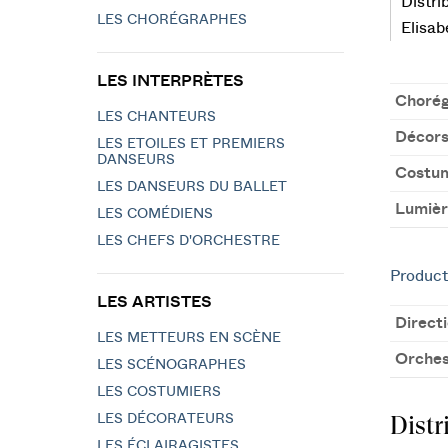
Distri
LES CHORÉGRAPHES
Elisab
LES INTERPRÈTES
Chorég
LES CHANTEURS
Décor
LES ETOILES ET PREMIERS
DANSEURS
Costu
LES DANSEURS DU BALLET
Lumièr
LES COMÉDIENS
LES CHEFS D'ORCHESTRE
Product
LES ARTISTES
Direct
LES METTEURS EN SCÈNE
Orches
LES SCÉNOGRAPHES
LES COSTUMIERS
Distr
LES DÉCORATEURS
LES ÉCLAIRAGISTES