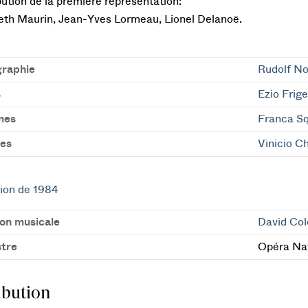
bution de la première représentation:
eth Maurin, Jean-Yves Lormeau, Lionel Delanoë.
raphie
Rudolf N
s
Ezio Frige
mes
Franca Sq
es
Vinicio Ch
ion de 1984
ion musicale
David Co
tre
Opéra Nat
ibution