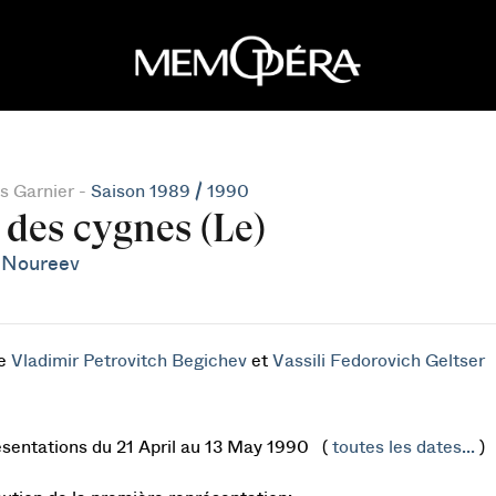
s Garnier -
Saison 1989 / 1990
 des cygnes (Le)
 Noureev
de
Vladimir Petrovitch Begichev
et
Vassili Fedorovich Geltser
ésentations du 21 April au 13 May 1990 (
toutes les dates...
)