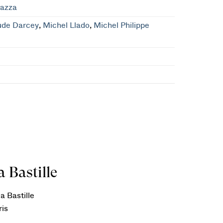
azza
ude Darcey
,
Michel Llado
,
Michel Philippe
 Bastille
a Bastille
ris