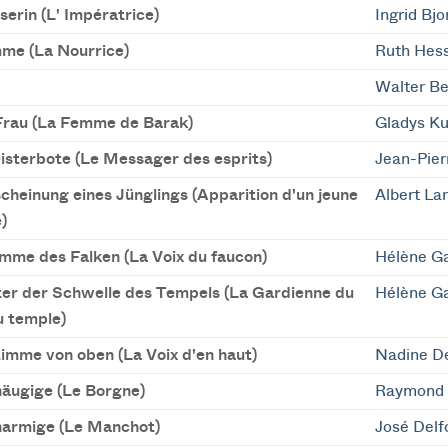
serin (L' Impératrice)
Ingrid Bjo
me (La Nourrice)
Ruth Hes
Walter Be
Frau (La Femme de Barak)
Gladys K
isterbote (Le Messager des esprits)
Jean-Pier
cheinung eines Jünglings (Apparition d'un jeune
Albert La
)
imme des Falken (La Voix du faucon)
Hélène Ga
ter der Schwelle des Tempels (La Gardienne du
Hélène Ga
u temple)
timme von oben (La Voix d'en haut)
Nadine D
näugige (Le Borgne)
Raymond 
narmige (Le Manchot)
José Delf