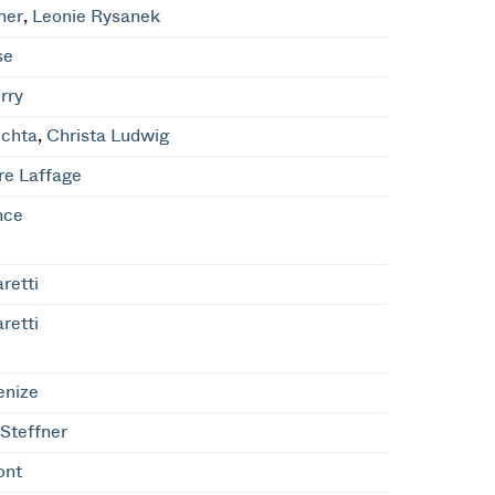
ner
,
Leonie Rysanek
se
rry
uchta
,
Christa Ludwig
re Laffage
nce
retti
retti
enize
Steffner
ont