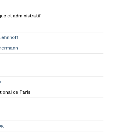
ue et administratif
Lehnhoff
mermann
m
ional de Paris
ng