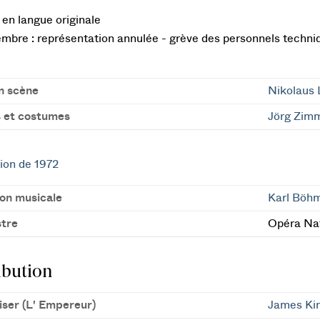
en langue originale
mbre : représentation annulée - grève des personnels techniq
n scène
Nikolaus 
 et costumes
Jörg Zim
ion de 1972
ion musicale
Karl Böh
tre
Opéra Nat
ibution
iser (L' Empereur)
James Ki