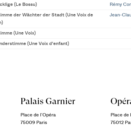
cklige (Le Bossu)
Rémy Cor
timme der Wächter der Stadt (Une Voix de
Jean-Cla
n)
timme (Une Voix)
inderstimme (Une Voix d'enfant)
Palais Garnier
Opéra
Place de l’Opéra
Place de l
75009 Paris
75012 Pa