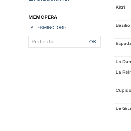
Kitri
MEMOPERA
Basilio
LA TERMINOLOGIE
OK
Espad
La Dan
La Rei
Cupid
Le Git