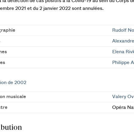
à la détection de cas positifs à la Covid-19 au sein du Corps de
embre 2021 et du 2 janvier 2022 sont annulées.
raphie
Rudolf N
s
Alexandre
mes
Elena Riv
es
Philippe A
ion de 2002
ion musicale
Valery Ov
tre
Opéra Nat
ibution