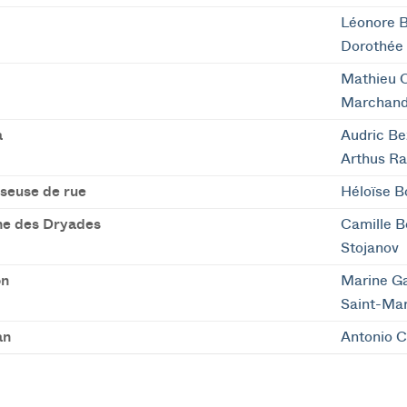
Léonore 
Dorothée 
Mathieu 
Marchan
a
Audric Be
Arthus R
seuse de rue
Héloïse B
ne des Dryades
Camille 
Stojanov
on
Marine G
Saint-Mar
an
Antonio C