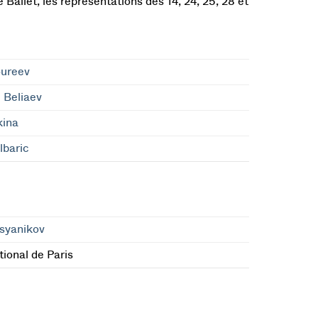
 Ballet, les représentations des 14, 24, 25, 28 et
oureev
 Beliaev
kina
lbaric
syanikov
ional de Paris