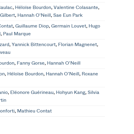
Baulac
,
Héloïse Bourdon
,
Valentine Colasante
,
Gilbert
,
Hannah O'Neill
,
Sae Eun Park
Contat
,
Guillaume Diop
,
Germain Louvet
,
Hugo
d
,
Paul Marque
zard
,
Yannick Bittencourt
,
Florian Magnenet
,
aveau
ourdon
,
Fanny Gorse
,
Hannah O'Neill
Bon
,
Héloïse Bourdon
,
Hannah O'Neill
,
Roxane
anio
,
Eléonore Guérineau
,
Hohyun Kang
,
Silvia
tin
onforti
,
Mathieu Contat