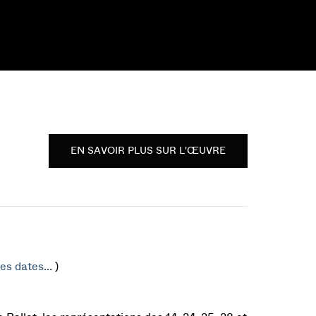
EN SAVOIR PLUS SUR L'ŒUVRE
es dates...
)