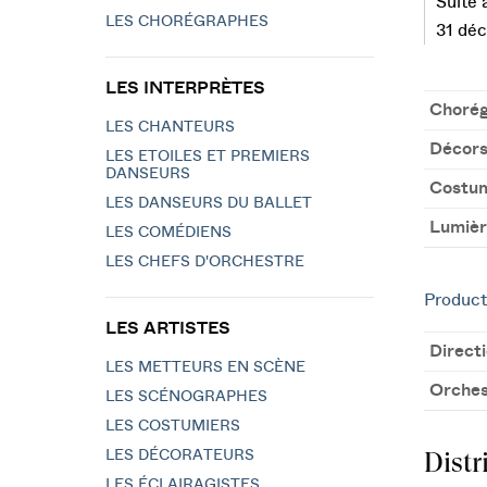
Suite 
LES CHORÉGRAPHES
31 déc
LES INTERPRÈTES
Chorég
LES CHANTEURS
Décor
LES ETOILES ET PREMIERS
DANSEURS
Costu
LES DANSEURS DU BALLET
Lumièr
LES COMÉDIENS
LES CHEFS D'ORCHESTRE
Product
LES ARTISTES
Direct
LES METTEURS EN SCÈNE
Orches
LES SCÉNOGRAPHES
LES COSTUMIERS
Distr
LES DÉCORATEURS
LES ÉCLAIRAGISTES