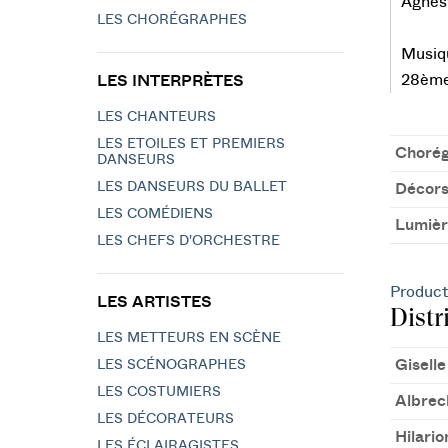
Agnès 
LES CHORÉGRAPHES
Musiq
28ème 
LES INTERPRÈTES
LES CHANTEURS
LES ETOILES ET PREMIERS
Chorég
DANSEURS
LES DANSEURS DU BALLET
Décors
LES COMÉDIENS
Lumièr
LES CHEFS D'ORCHESTRE
Product
LES ARTISTES
Distr
LES METTEURS EN SCÈNE
Giselle
LES SCÉNOGRAPHES
LES COSTUMIERS
Albrec
LES DÉCORATEURS
Hilario
LES ÉCLAIRAGISTES