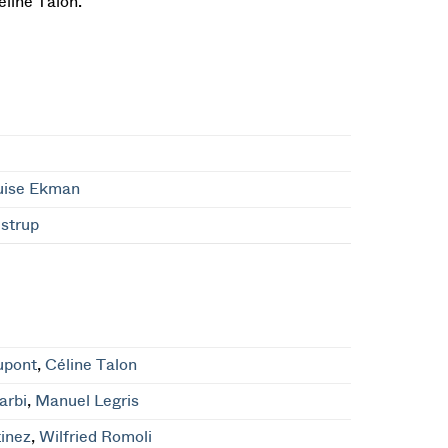
éline Talon.
uise Ekman
strup
upont
,
Céline Talon
arbi
,
Manuel Legris
inez
,
Wilfried Romoli