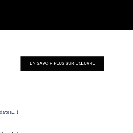
EN SAVOIR PLUS SUR L'ŒUVRE
dates...
)