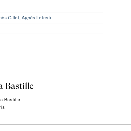
ès Gillot
,
Agnès Letestu
 Bastille
a Bastille
ris