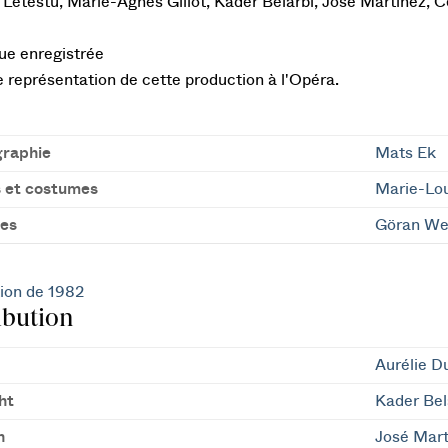
Letestu, Marie-Agnès Gillot, Kader Belarbi, José Martinez, C
ue enregistrée
représentation de cette production à l'Opéra.
raphie
Mats Ek
 et costumes
Marie-Lo
es
Göran We
ion de 1982
ibution
Aurélie D
ht
Kader Bel
n
José Mart