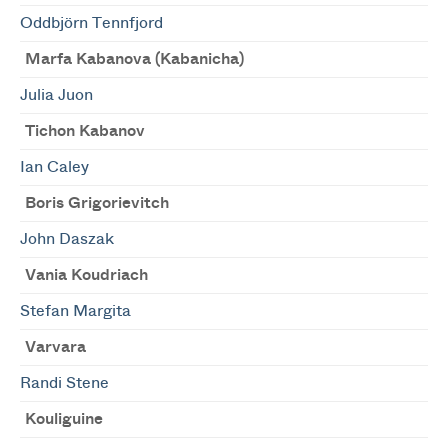
Oddbjörn Tennfjord
Marfa Kabanova (Kabanicha)
Julia Juon
Tichon Kabanov
Ian Caley
Boris Grigorievitch
John Daszak
Vania Koudriach
Stefan Margita
Varvara
Randi Stene
Kouliguine