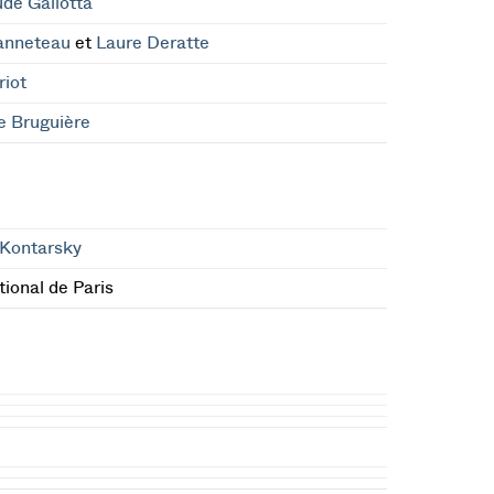
de Gallotta
anneteau
et
Laure Deratte
riot
e Bruguière
 Kontarsky
ional de Paris