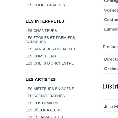
Chorég
LES CHORÉGRAPHES
Scénog
Costu
LES INTERPRÈTES
Lumièr
LES CHANTEURS
LES ETOILES ET PREMIERS
DANSEURS
Product
LES DANSEURS DU BALLET
LES COMÉDIENS
Direct
LES CHEFS D'ORCHESTRE
Orches
LES ARTISTES
Distr
LES METTEURS EN SCÈNE
LES SCÉNOGRAPHES
LES COSTUMIERS
José M
LES DÉCORATEURS
LES ÉCLAIRAGISTES