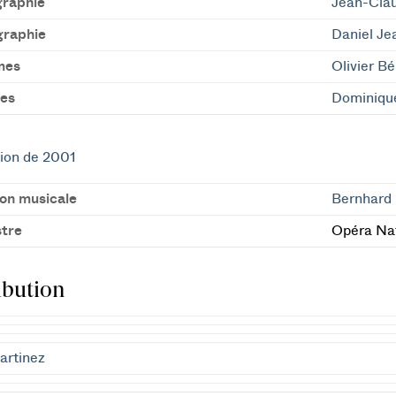
raphie
Jean-Clau
raphie
Daniel Je
mes
Olivier Bé
es
Dominiqu
ion de 2001
ion musicale
Bernhard
tre
Opéra Nat
ibution
artinez