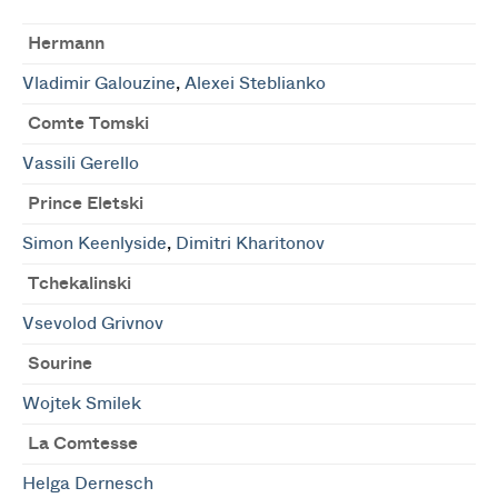
Hermann
Vladimir Galouzine
,
Alexei Steblianko
Comte Tomski
Vassili Gerello
Prince Eletski
Simon Keenlyside
,
Dimitri Kharitonov
Tchekalinski
Vsevolod Grivnov
Sourine
Wojtek Smilek
La Comtesse
Helga Dernesch