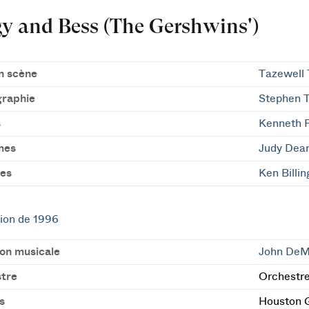
y and Bess (The Gershwins')
n scène
Tazewell
raphie
Stephen T
s
Kenneth 
mes
Judy Dear
es
Ken Billi
ion de 1996
ion musicale
John DeM
tre
Orchestre
s
Houston 