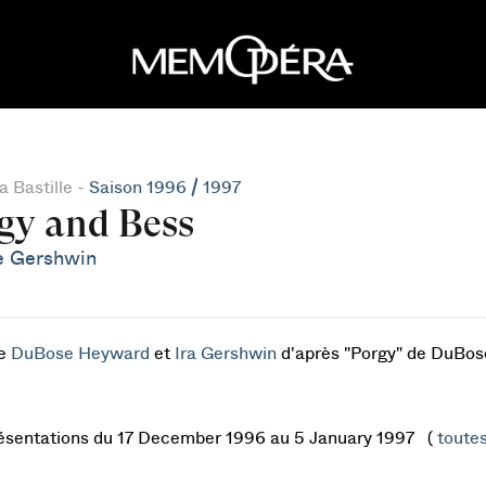
 Bastille -
Saison 1996 / 1997
gy and Bess
e Gershwin
de
DuBose Heyward
et
Ira Gershwin
d'après "Porgy" de DuBos
ésentations du 17 December 1996 au 5 January 1997 (
toutes