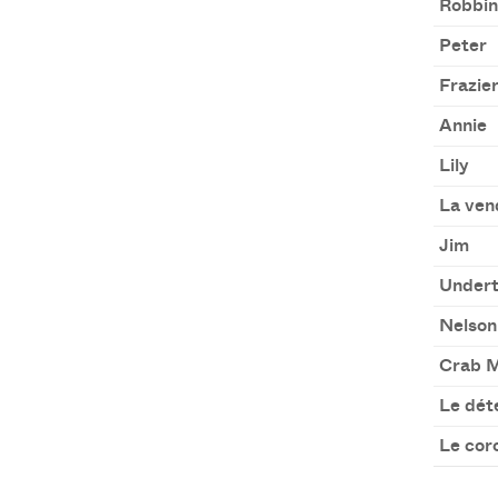
Robbin
Peter
Frazie
Annie
Lily
La ven
Jim
Undert
Nelson
Crab M
Le dét
Le cor