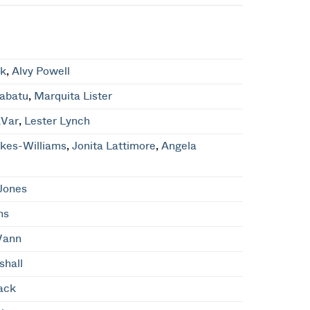
ok
,
Alvy Powell
Kabatu
,
Marquita Lister
aVar
,
Lester Lynch
kes-Williams
,
Jonita Lattimore
,
Angela
Jones
ns
Vann
shall
ack