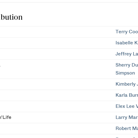
ibution
Terry Co
Isabelle 
Jeffrey L
a
Sherry Du
Simpson
Kimberly 
Karla Bur
Elex Lee 
'Life
Larry Mar
Robert M