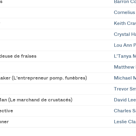
s
Barron C
Cornelius
r
Keith Cra
Crystal H
Lou Ann P
deuse de fraises
L'Tanya 
Matthew 
aker (L'entrepreneur pomp. funèbres)
Michael 
Trevor Sm
an (Le marchand de crustacés)
David Le
ective
Charles S
oner
Leslie Cl