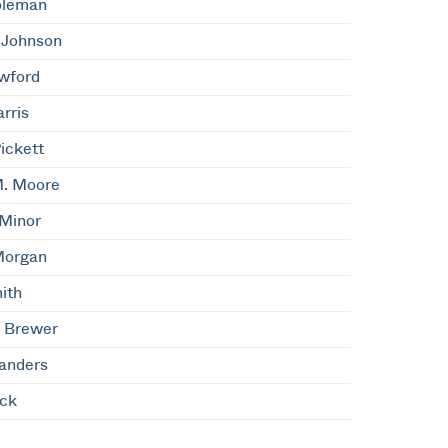
oleman
 Johnson
wford
arris
ickett
M. Moore
Minor
Morgan
ith
e Brewer
anders
ack