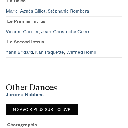
La Reine
Marie-Agnès Gillot
,
Stéphanie Romberg
Le Premier Intrus
Vincent Cordier
,
Jean-Christophe Guerri
Le Second Intrus
Yann Bridard
,
Karl Paquette
,
Wilfried Romoli
Other Dances
Jerome Robbins
EN SAVOIR PLUS SUR L'ŒUVRE
Chorégraphie