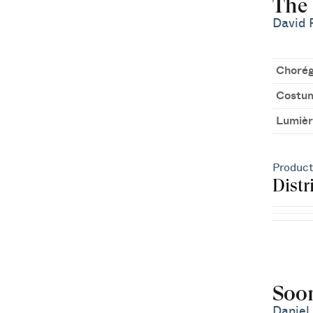
The
David 
Chorég
Costu
Lumièr
Product
Distr
Soo
Daniel