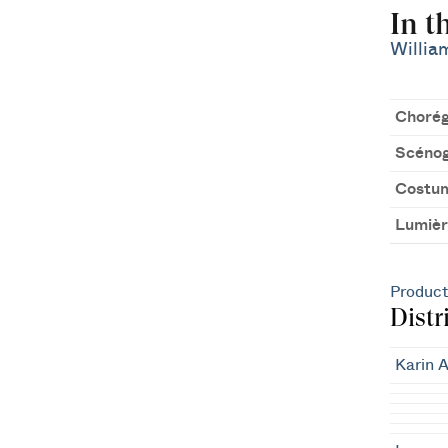
In t
Willia
Chorég
Scénog
Costu
Lumièr
Product
Distr
Karin A