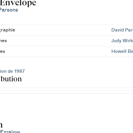
 Envelope
Parsons
raphie
David Par
mes
Judy Wirk
es
Howell Bi
ion de 1987
ibution
n
 Ezralow