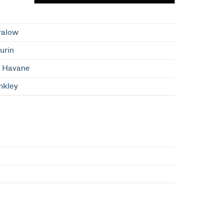
ralow
urin
e Havane
nkley