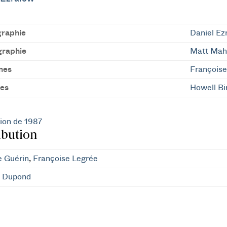
raphie
Daniel Ez
raphie
Matt Mah
mes
François
es
Howell Bi
ion de 1987
ibution
e Guérin
,
Françoise Legrée
k Dupond