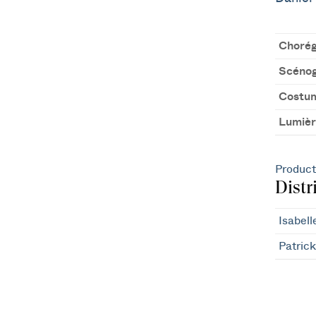
Chorég
Scénog
Costu
Lumièr
Product
Distr
Isabell
Patric