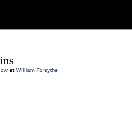
ins
low
et
William Forsythe