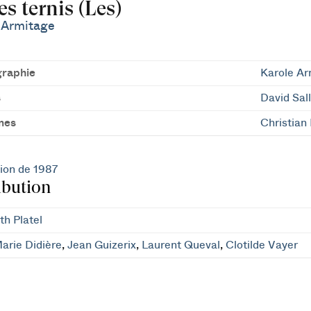
s ternis (Les)
 Armitage
raphie
Karole Ar
s
David Sal
mes
Christian
ion de 1987
ibution
th Platel
arie Didière
,
Jean Guizerix
,
Laurent Queval
,
Clotilde Vayer