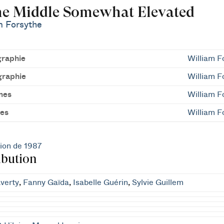
he Middle Somewhat Elevated
m Forsythe
raphie
William F
raphie
William F
mes
William F
es
William F
ion de 1987
ibution
verty
,
Fanny Gaïda
,
Isabelle Guérin
,
Sylvie Guillem