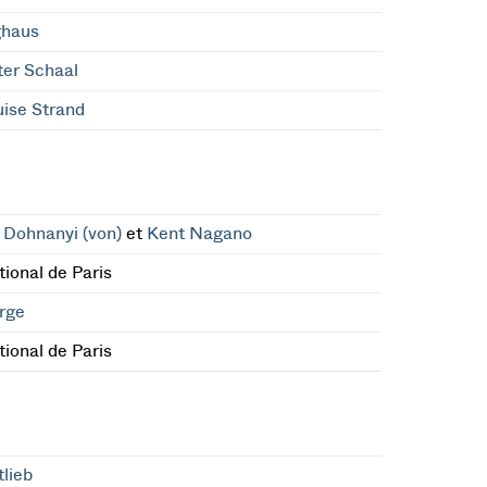
ghaus
er Schaal
ise Strand
 Dohnanyi (von)
et
Kent Nagano
ional de Paris
rge
ional de Paris
tlieb