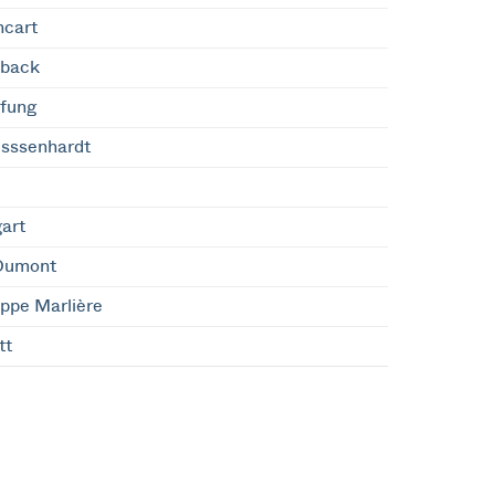
hcart
back
lfung
isssenhardt
art
Dumont
ippe Marlière
tt