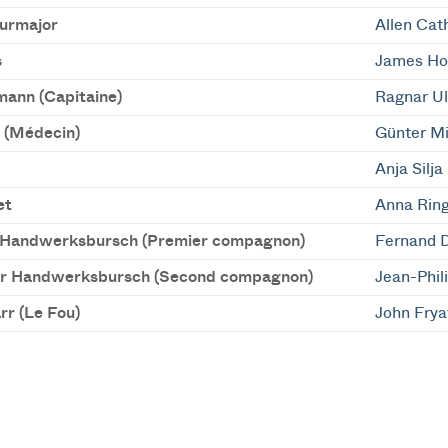
urmajor
Allen Cat
s
James Ho
ann (Capitaine)
Ragnar U
 (Médecin)
Günter M
Anja Silja
et
Anna Ring
 Handwerksbursch (Premier compagnon)
Fernand 
r Handwerksbursch (Second compagnon)
Jean-Phil
rr (Le Fou)
John Frya