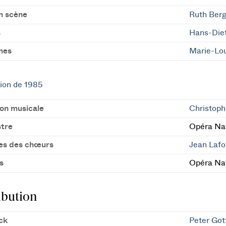
n scène
Ruth Ber
s
Hans-Diet
mes
Marie-Lou
ion de 1985
ion musicale
Christoph
tre
Opéra Nat
es des chœurs
Jean Lafo
s
Opéra Nat
ibution
ck
Peter Got