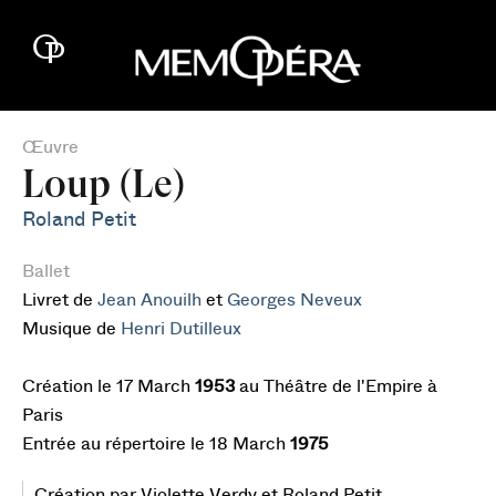
Œuvre
Loup (Le)
Roland Petit
Ballet
Livret de
Jean Anouilh
et
Georges Neveux
Musique de
Henri Dutilleux
Création le 17 March
1953
au Théâtre de l'Empire à
Paris
Entrée au répertoire le 18 March
1975
Création par Violette Verdy et Roland Petit