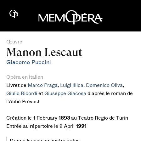
Œuvre
Manon Lescaut
Giacomo Puccini
Opéra en italien
Livret de
Marco Praga
,
Luigi Illica
,
Domenico Oliva
,
Giulio Ricordi
et
Giuseppe Giacosa
d'après le roman de
l'Abbé Prévost
Création le 1 February
1893
au Teatro Regio de Turin
Entrée au répertoire le 9 April
1991
Drame lyrique en quatre actes