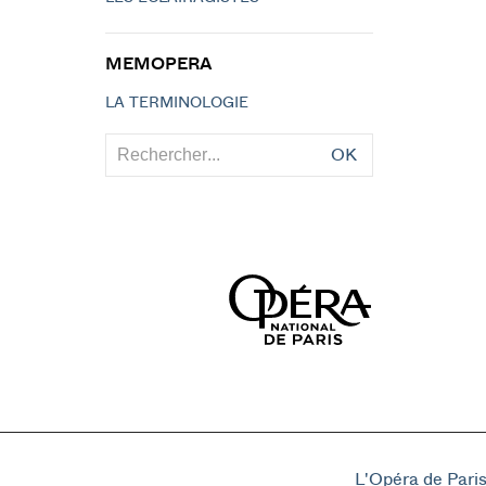
MEMOPERA
LA TERMINOLOGIE
OK
L'Opéra de Pari