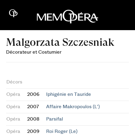
Malgorzata Szczesniak
Décorateur et Costumier
Décors
Opéra
2006
Iphigénie en Tauride
Opéra
2007
Affaire Makropoulos (L')
Opéra
2008
Parsifal
Opéra
2009
Roi Roger (Le)