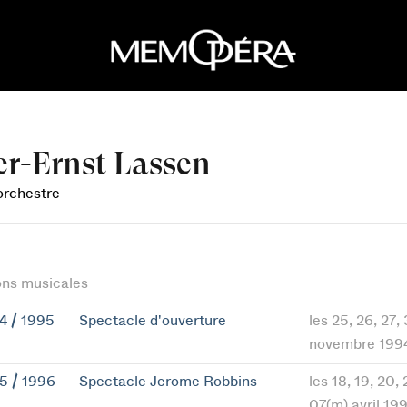
er-Ernst Lassen
orchestre
ons musicales
4 / 1995
Spectacle d'ouverture
les 25, 26, 27,
novembre 199
5 / 1996
Spectacle Jerome Robbins
les 18, 19, 20,
07(m) avril 19