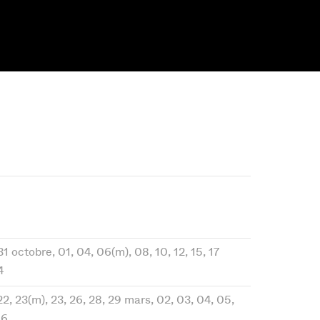
 31 octobre, 01, 04, 06(m), 08, 10, 12, 15, 17
4
 22, 23(m), 23, 26, 28, 29 mars, 02, 03, 04, 05,
96