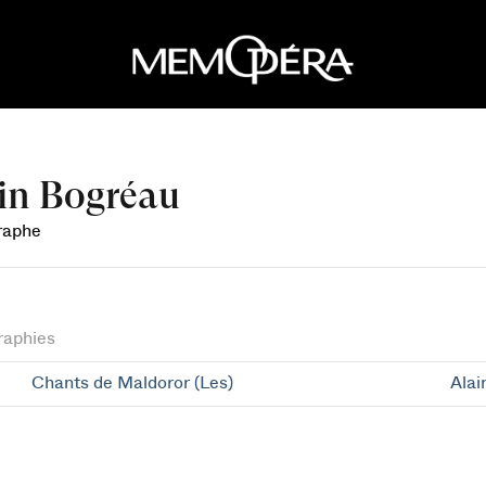
in Bogréau
raphe
raphies
Chants de Maldoror (Les)
Alai