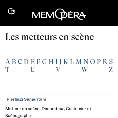
Les metteurs en scène
A
B
C
D
E
F
G
H
I
J
K
L
M
N
O
P
R
S
T
U
V
W
Z
Pierluigi Samaritani
Metteur en scène, Décorateur, Costumier et
Scénographe