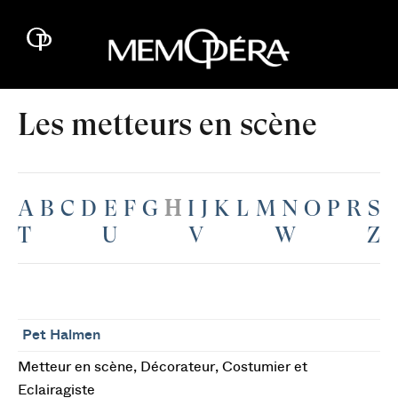
Les metteurs en scène
A
B
C
D
E
F
G
H
I
J
K
L
M
N
O
P
R
S
T
U
V
W
Z
Pet Halmen
Metteur en scène, Décorateur, Costumier et
Eclairagiste