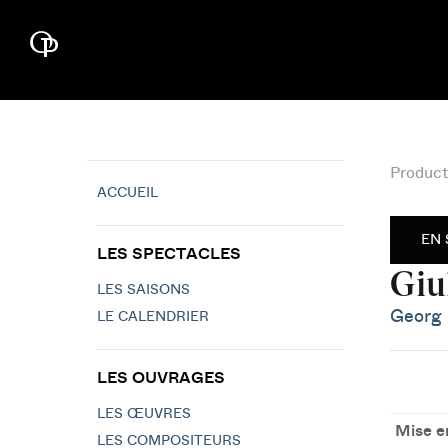
Product
ACCUEIL
EN 
LES SPECTACLES
Giu
LES SAISONS
Georg 
LE CALENDRIER
LES OUVRAGES
LES ŒUVRES
Mise e
LES COMPOSITEURS