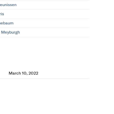
heunissen
ris
nebaum
e Meyburgh
March 10, 2022