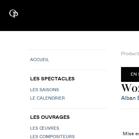
Product
ACCUEIL
EN 
LES SPECTACLES
Wo
LES SAISONS
Alban 
LE CALENDRIER
LES OUVRAGES
LES ŒUVRES
Mise e
LES COMPOSITEURS