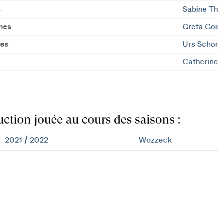
s
Sabine T
mes
Greta Goi
es
Urs Schö
Catherin
ction jouée au cours des saisons :
2021 / 2022
Wozzeck