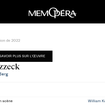
ion de 2022
SAVOIR PLUS SUR L'ŒUVRE
zzeck
Berg
n scène
William K