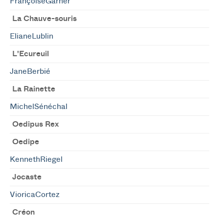
FrançoiseGarner
La Chauve-souris
ElianeLublin
L'Ecureuil
JaneBerbié
La Rainette
MichelSénéchal
Oedipus Rex
Oedipe
KennethRiegel
Jocaste
VioricaCortez
Créon