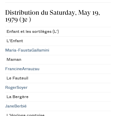
Distribution du Saturday, May 19,
1979 (3e )
Enfant et les sortilèges (L')
L'Enfant
Maria-FaustaGallamini
Maman
FrancineArrauzau
Le Fauteuil
RogerSoyer
La Bergère
JaneBerbié
L'Horloge comtoise