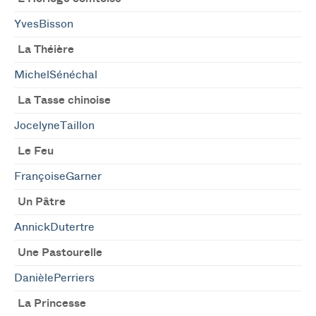
YvesBisson
La Théière
MichelSénéchal
La Tasse chinoise
JocelyneTaillon
Le Feu
FrançoiseGarner
Un Pâtre
AnnickDutertre
Une Pastourelle
DanièlePerriers
La Princesse