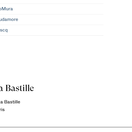
oMura
udamore
scq
 Bastille
a Bastille
ris