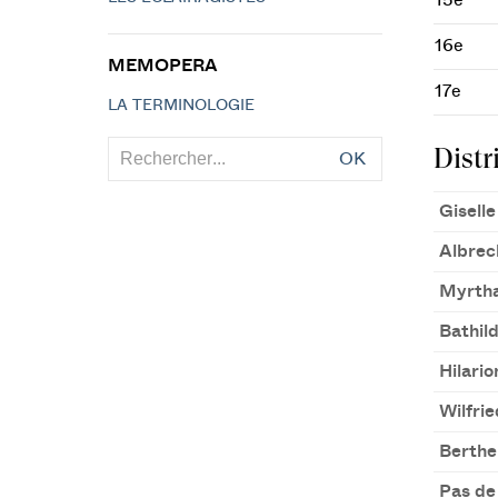
15e
16e
MEMOPERA
17e
LA TERMINOLOGIE
Distr
OK
Giselle
Albrec
Myrth
Bathil
Hilario
Wilfrie
Berthe
Pas de