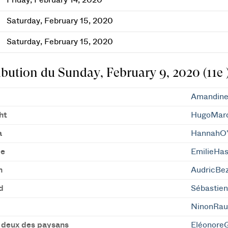
Friday, February 14, 2020
Saturday, February 15, 2020
Saturday, February 15, 2020
ibution du Sunday, February 9, 2020 (11e 
Amandine
ht
HugoMar
a
HannahO'
de
EmilieHa
n
AudricBe
d
Sébastie
NinonRau
 deux des paysans
Eléonore