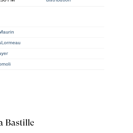
7:30 PM
distribution
Maurin
sLormeau
ayer
omoli
 Bastille