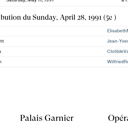
Saturday, May 11, 1991
à 
ibution du Sunday, April 28, 1991 (5e )
Elisabeth
ht
Jean-Yve
a
ClotildeV
n
WilfriedR
Palais Garnier
Opéra