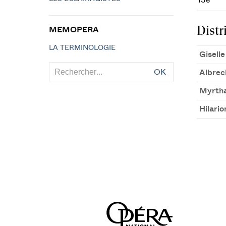
15e
Distr
MEMOPERA
LA TERMINOLOGIE
Giselle
OK
Albrec
Myrth
Hilario