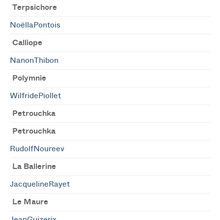
Terpsichore
NoëllaPontois
Calliope
NanonThibon
Polymnie
WilfridePiollet
Petrouchka
Petrouchka
RudolfNoureev
La Ballerine
JacquelineRayet
Le Maure
JeanGuizerix