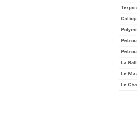
Terpsi
Calliop
Polymn
Petrou
Petrou
La Ball
Le Ma
Le Cha