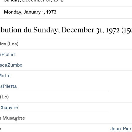
Sunday, December 31, 1972
Monday, January 1, 1973
ibution du Sunday, December 31, 1972 (15e
des (Les)
ePiollet
escaZumbo
Motte
sPiletta
(Le)
Chauviré
n Musagète
n
Jean-Pie