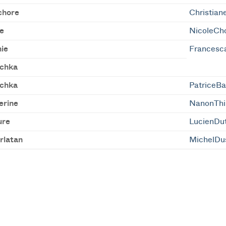
chore
Christian
e
NicoleCh
ie
Frances
chka
chka
PatriceBa
erine
NanonThi
ure
LucienDut
rlatan
MichelDu