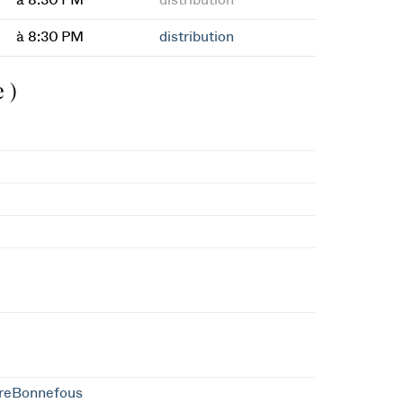
à 8:30 PM
distribution
à 8:30 PM
distribution
 )
rreBonnefous