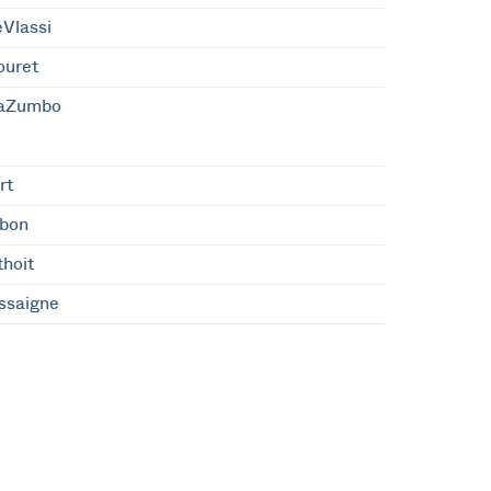
eVlassi
ouret
caZumbo
rt
bon
hoit
ssaigne