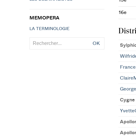
15e
16e
MEMOPERA
Distr
LA TERMINOLOGIE
OK
Sylphi
Wilfrid
Franc
Claire
George
Cygne 
Yvette
Apollo
Apollo